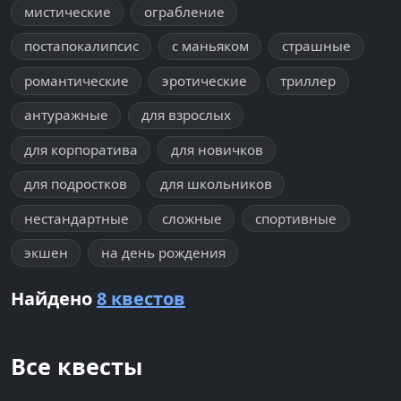
мистические
ограбление
постапокалипсис
с маньяком
страшные
романтические
эротические
триллер
антуражные
для взрослых
для корпоратива
для новичков
для подростков
для школьников
нестандартные
сложные
спортивные
экшен
на день рождения
Найдено
8 квестов
Все квесты