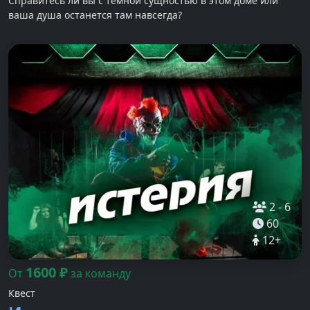
Справитесь ли вы с тёмной сущностью в этом доме или
ваша душа останется там навсегда?
2
-
6
60
12
+
1600
₽
От
за команду
Квест