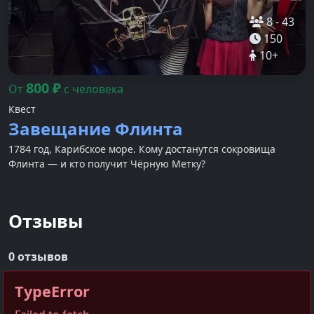
8
-
43
150
10
+
800
₽
От
с человека
Квест
Завещание Флинта
1784 год, Карибское море. Кому достанутся сокровища
Флинта — и кто получит Чёрную Метку?
Отзывы
0 отзывов
TypeError