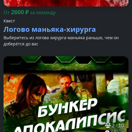
2600
₽
От
за команду
Квест
Логово маньяка-хирурга
Выберитесь из логова хирурга-маньяка раньше, чем он
доберётся до вас
2
-
10