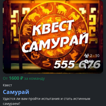
2
-
10
60
10
+
1600
₽
От
за команду
Квест
Самурай
Удастся ли вам пройти испытания и стать истинным
самураем?