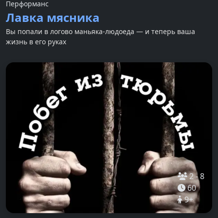
Перформанс
Лавка мясника
Вы попали в логово маньяка-людоеда — и теперь ваша
жизнь в его руках
2
-
8
60
9
+