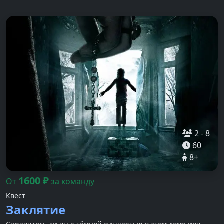
2
-
8
60
8
+
1600
₽
От
за команду
Квест
Заклятие