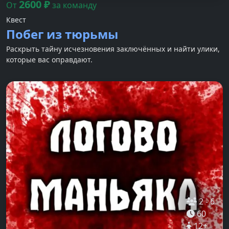
2600
₽
От
за команду
Квест
Побег из тюрьмы
Раскрыть тайну исчезновения заключённых и найти улики,
которые вас оправдают.
2
-
6
60
12
+