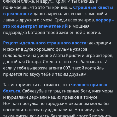
ближе и ближе. И вдруг... Крик! И ты бежишь и
понимаешь, что это ты кричишь.
Страшные квесты
в реальности
дарят адреналин, всплеск эмоций и
лавины дружного смеха. Среди всех жанров,
хоррор -
это концентрат впечатлений
и мощная
подзарядка батарей твоей жизненной энергии.
Рецепт идеального страшного квеста:
декорации
и сюжет в духе хорошего фильма ужасов,
головоломки на уровне Агаты Кристи и игра актёров,
достойная Оскара. Смешать, но не взбалтывать. И
если у тебя выдержка агента 007, такой коктейль
придётся по вкусу тебе и твоим друзьям.
Так исторически сложилось, что
человек привык
бояться
. Саблезубые тигры, гневные боги, кикиморы
и вурдалаки держали наших предков в тонусе.
Ночная прогулка по городским окраинам могла бы
восполнить нехватку адреналина. Но к чему нам
такие риски, если есть безопасный способ получить