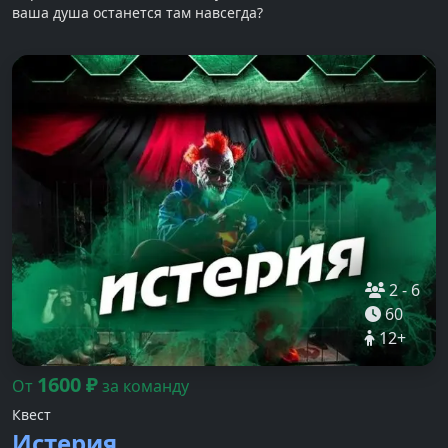
ваша душа останется там навсегда?
2
-
6
60
12
+
1600
₽
От
за команду
Квест
Истерия