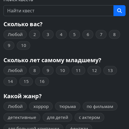
Сколько вас?
Любой
2
3
4
5
6
7
8
9
10
Сколько лет самому младшему?
Любой
8
9
10
11
12
13
14
15
16
Какой жанр?
Любой
хоррор
тюрьма
по фильмам
детективные
для детей
с актером
для большой компании
фентези