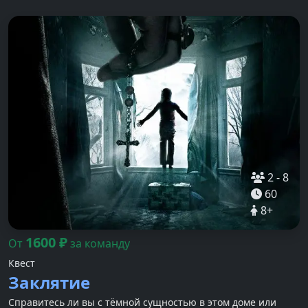
2
-
8
60
8
+
1600
₽
От
за команду
Квест
Заклятие
Справитесь ли вы с тёмной сущностью в этом доме или