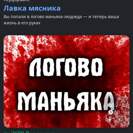
Лавка мясника
Вы попали в логово маньяка-людоеда — и теперь ваша
жизнь в его руках
2
-
6
60
12
+