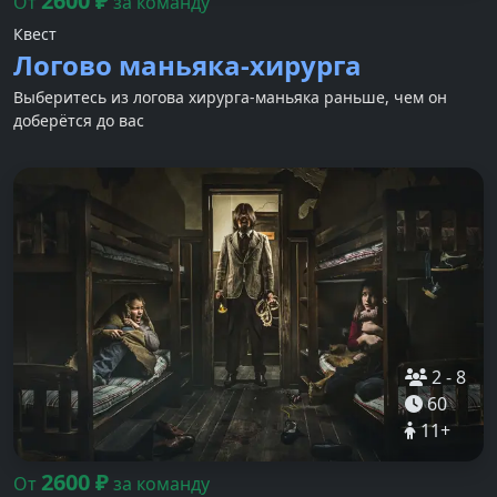
2600
₽
От
за команду
Квест
Логово маньяка-хирурга
Выберитесь из логова хирурга-маньяка раньше, чем он
доберётся до вас
2
-
8
60
11
+
2600
₽
От
за команду