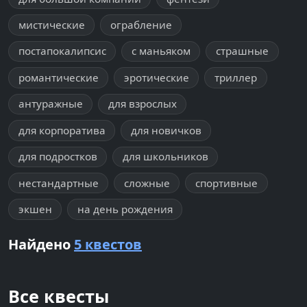
мистические
ограбление
постапокалипсис
с маньяком
страшные
романтические
эротические
триллер
антуражные
для взрослых
для корпоратива
для новичков
для подростков
для школьников
нестандартные
сложные
спортивные
экшен
на день рождения
Найдено
5 квестов
Все квесты