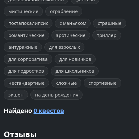
мистические
ограбление
постапокалипсис
с маньяком
страшные
романтические
эротические
триллер
антуражные
для взрослых
для корпоратива
для новичков
для подростков
для школьников
нестандартные
сложные
спортивные
экшен
на день рождения
Найдено
0 квестов
Отзывы