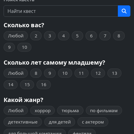
Сколько вас?
Любой
2
3
4
5
6
7
8
9
10
Сколько лет самому младшему?
Любой
8
9
10
11
12
13
14
15
16
Какой жанр?
Любой
хоррор
тюрьма
по фильмам
детективные
для детей
с актером
для большой компании
фентези