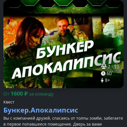
2
-
10
60
8
+
1600
₽
От
за команду
Квест
Бункер.Апокалипсис
Вы с компанией друзей, спасаясь от толпы зомби, забегаете
в первое попавшееся помещение. Дверь за вами