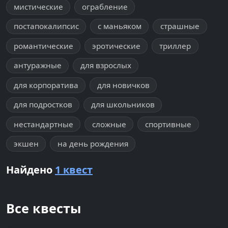
мистические
ограбление
постапокалипсис
с маньяком
страшные
романтические
эротические
триллер
антуражные
для взрослых
для корпоратива
для новичков
для подростков
для школьников
нестандартные
сложные
спортивные
экшен
на день рождения
Найдено
1 квест
Все квесты