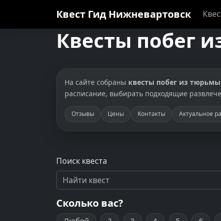
Квест Гид
Нижневартовск
Кве
Квесты побег и
На сайте собраны
квесты побег из тюрьмы
расписание, выбирать подходящие развлече
Отзывы
Цены
Контакты
Актуальное р
Поиск квеста
Сколько вас?
Любой
2
3
4
5
6