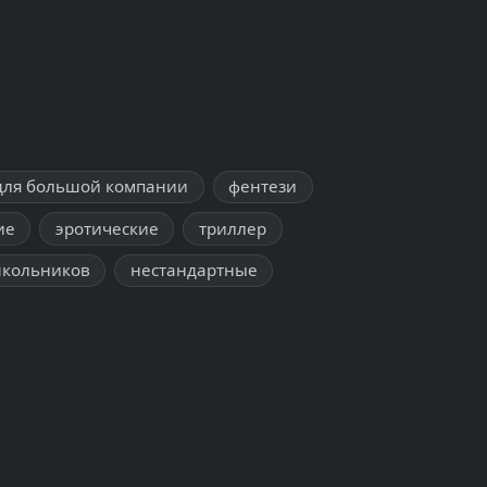
для большой компании
фентези
ие
эротические
триллер
школьников
нестандартные