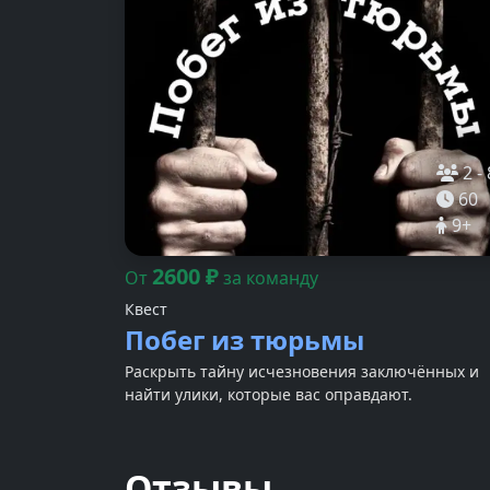
2
-
60
9
+
2600
₽
От
за команду
Квест
Побег из тюрьмы
Раскрыть тайну исчезновения заключённых и
найти улики, которые вас оправдают.
Отзывы