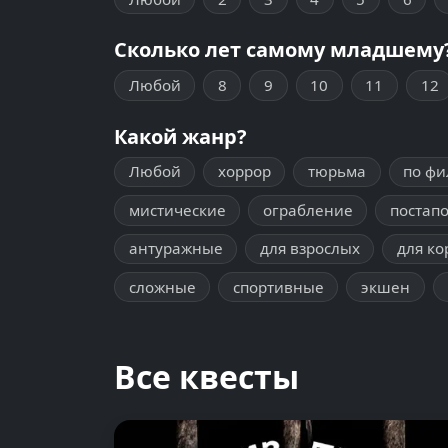
Сколько лет самому младшему
Любой
8
9
10
11
12
Какой жанр?
Любой
хоррор
тюрьма
по ф
мистические
ограбление
постап
антуражные
для взрослых
для ко
сложные
спортивные
экшен
Все квесты