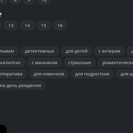
?
13
14
15
16
ильмам
детективные
для детей
с актером
окалипсис
с маньяком
страшные
романтическ
рпоратива
для новичков
для подростков
для 
на день рождения