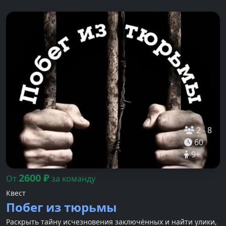
2
-
8
60
9
+
2600
₽
От
за команду
Квест
Побег из тюрьмы
Раскрыть тайну исчезновения заключённых и найти улики,