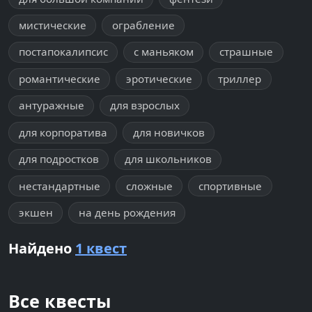
мистические
ограбление
постапокалипсис
с маньяком
страшные
романтические
эротические
триллер
антуражные
для взрослых
для корпоратива
для новичков
для подростков
для школьников
нестандартные
сложные
спортивные
экшен
на день рождения
Найдено
1 квест
Все квесты