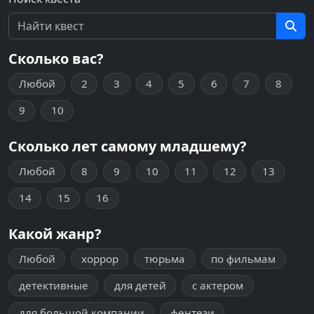
Сколько вас?
Любой
2
3
4
5
6
7
8
9
10
Сколько лет самому младшему?
Любой
8
9
10
11
12
13
14
15
16
Какой жанр?
Любой
хоррор
тюрьма
по фильмам
детективные
для детей
с актером
для большой компании
фентези