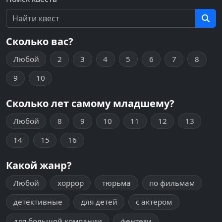
Сколько вас?
Любой
2
3
4
5
6
7
8
9
10
Сколько лет самому младшему?
Любой
8
9
10
11
12
13
14
15
16
Какой жанр?
Любой
хоррор
тюрьма
по фильмам
детективные
для детей
с актером
для большой компании
фентези