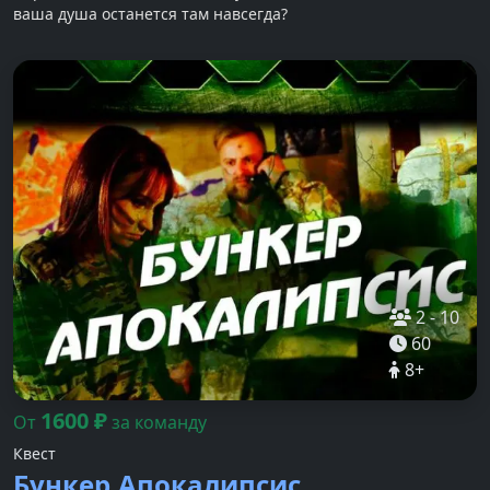
ваша душа останется там навсегда?
2
-
10
60
8
+
1600
₽
От
за команду
Квест
Бункер.Апокалипсис