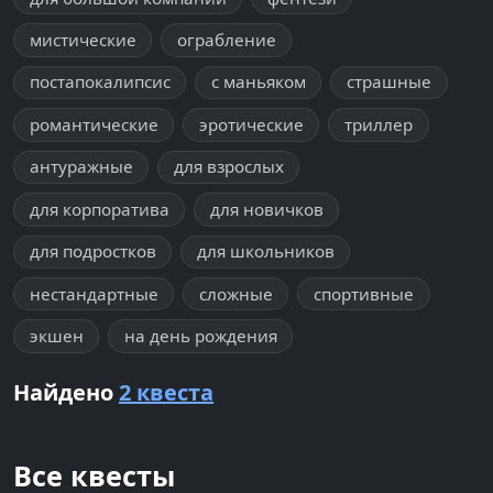
мистические
ограбление
постапокалипсис
с маньяком
страшные
романтические
эротические
триллер
антуражные
для взрослых
для корпоратива
для новичков
для подростков
для школьников
нестандартные
сложные
спортивные
экшен
на день рождения
Найдено
2 квеста
Все квесты