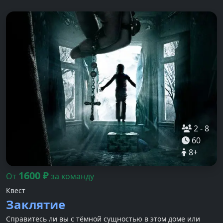
2
-
8
60
8
+
1600
₽
От
за команду
Квест
Заклятие
Справитесь ли вы с тёмной сущностью в этом доме или