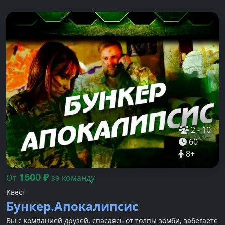
2
-
10
60
8
+
1600
₽
От
за команду
Квест
Бункер.Апокалипсис
Вы с компанией друзей, спасаясь от толпы зомби, забегаете