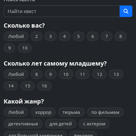
Сколько вас?
Любой
2
3
4
5
6
7
8
9
10
Сколько лет самому младшему?
Любой
8
9
10
11
12
13
14
15
16
Какой жанр?
Любой
хоррор
тюрьма
по фильмам
детективные
для детей
с актером
для большой компании
фентези