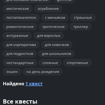
мистические
ограбление
постапокалипсис
с маньяком
страшные
романтические
эротические
триллер
антуражные
для взрослых
для корпоратива
для новичков
для подростков
для школьников
нестандартные
сложные
спортивные
экшен
на день рождения
Найдено
1 квест
Все квесты