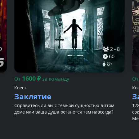
0
2
-
8
60
8
+
1600
₽
От
за команду
О
Квест
Кв
Заклятие
З
Справитесь ли вы с тёмной сущностью в этом
178
доме или ваша душа останется там навсегда?
со
Ме