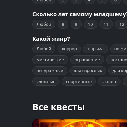
Сколько лет самому младшему
Любой
8
9
10
11
12
Какой жанр?
Любой
хоррор
тюрьма
по ф
мистические
ограбление
постап
антуражные
для взрослых
для ко
сложные
спортивные
экшен
Все квесты