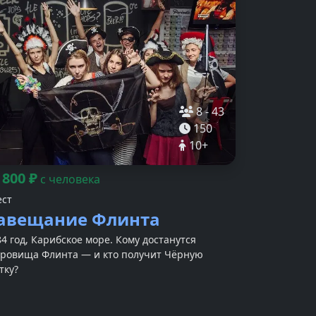
8
-
43
150
10
+
800
₽
т
с человека
ест
авещание Флинта
4 год, Карибское море. Кому достанутся
кровища Флинта — и кто получит Чёрную
тку?