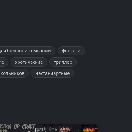
для большой компании
фентези
ие
эротические
триллер
школьников
нестандартные