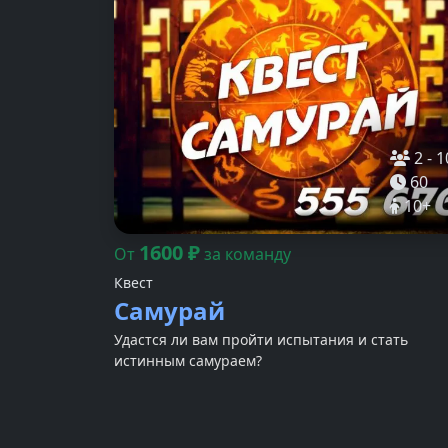
2
-
1
60
10
+
1600
₽
От
за команду
Квест
Самурай
Удастся ли вам пройти испытания и стать
истинным самураем?