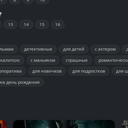
?
13
14
15
16
ильмам
детективные
для детей
с актером
окалипсис
с маньяком
страшные
романтическ
рпоратива
для новичков
для подростков
для 
на день рождения