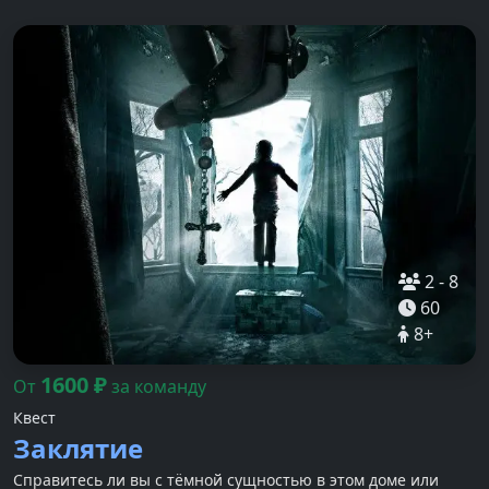
2
-
8
60
8
+
1600
₽
От
за команду
Квест
Заклятие
Справитесь ли вы с тёмной сущностью в этом доме или