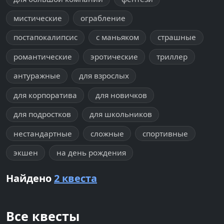
мистические
ограбление
постапокалипсис
с маньяком
страшные
романтические
эротические
триллер
антуражные
для взрослых
для корпоратива
для новичков
для подростков
для школьников
нестандартные
сложные
спортивные
экшен
на день рождения
Найдено
2 квеста
Все квесты