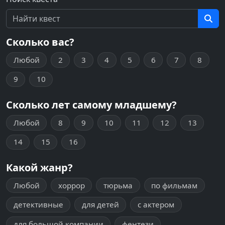
Сколько вас?
Любой
2
3
4
5
6
7
8
9
10
Сколько лет самому младшему?
Любой
8
9
10
11
12
13
14
15
16
Какой жанр?
Любой
хоррор
тюрьма
по фильмам
детективные
для детей
с актером
для большой компании
фентези