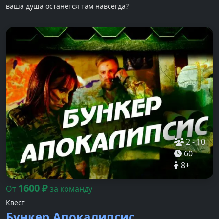
ваша душа останется там навсегда?
2
-
10
60
8
+
1600
₽
От
за команду
Квест
Бункер.Апокалипсис